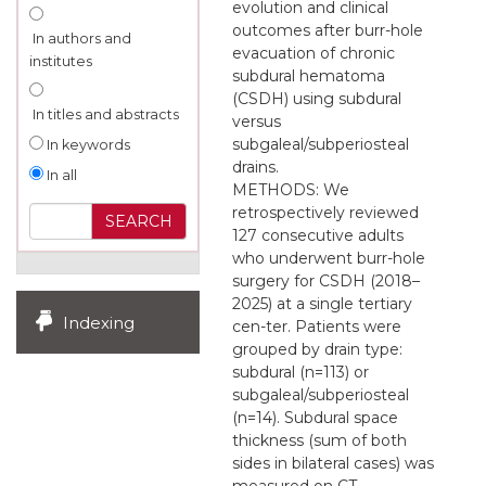
evolution and clinical
outcomes after burr-hole
In authors and
evacuation of chronic
institutes
subdural hematoma
(CSDH) using subdural
In titles and abstracts
versus
subgaleal/subperiosteal
In keywords
drains.
In all
METHODS: We
retrospectively reviewed
127 consecutive adults
who underwent burr-hole
surgery for CSDH (2018–
2025) at a single tertiary
Indexing
cen-ter. Patients were
grouped by drain type:
subdural (n=113) or
subgaleal/subperiosteal
(n=14). Subdural space
thickness (sum of both
sides in bilateral cases) was
measured on CT