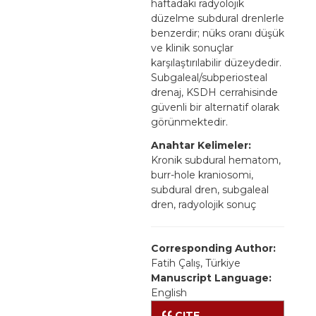
haftadaki radyolojik
düzelme subdural drenlerle
benzerdir; nüks oranı düşük
ve klinik sonuçlar
karşılaştırılabilir düzeydedir.
Subgaleal/subperiosteal
drenaj, KSDH cerrahisinde
güvenli bir alternatif olarak
görünmektedir.
Anahtar Kelimeler:
Kronik subdural hematom,
burr-hole kraniosomi,
subdural dren, subgaleal
dren, radyolojik sonuç
Corresponding Author:
Fatih Çalış, Türkiye
Manuscript Language:
English
CITE