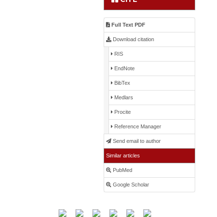
Full Text PDF
Download citation
RIS
EndNote
BibTex
Medlars
Procite
Reference Manager
Send email to author
Similar articles
PubMed
Google Scholar