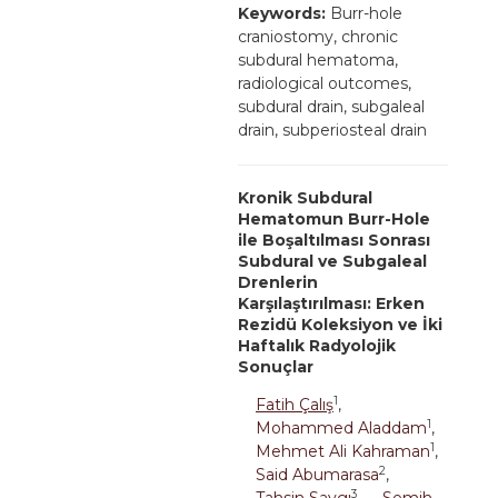
Keywords:
Burr-hole
craniostomy, chronic
subdural hematoma,
radiological outcomes,
subdural drain, subgaleal
drain, subperiosteal drain
Kronik Subdural
Hematomun Burr-Hole
ile Boşaltılması Sonrası
Subdural ve Subgaleal
Drenlerin
Karşılaştırılması: Erken
Rezidü Koleksiyon ve İki
Haftalık Radyolojik
Sonuçlar
1
Fatih Çalış
,
1
Mohammed Aladdam
,
1
Mehmet Ali Kahraman
,
2
Said Abumarasa
,
3
Tahsin Saygı
,
Semih