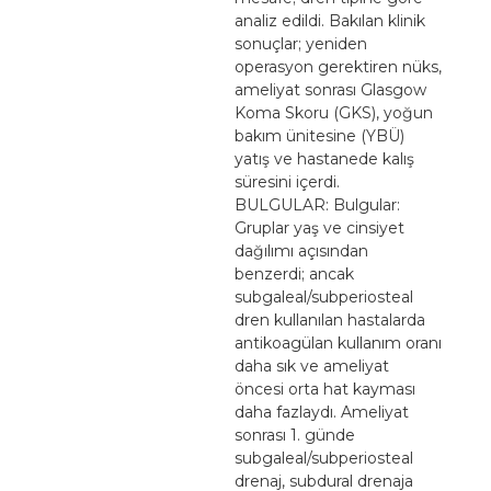
analiz edildi. Bakılan klinik
sonuçlar; yeniden
operasyon gerektiren nüks,
ameliyat sonrası Glasgow
Koma Skoru (GKS), yoğun
bakım ünitesine (YBÜ)
yatış ve hastanede kalış
süresini içerdi.
BULGULAR: Bulgular:
Gruplar yaş ve cinsiyet
dağılımı açısından
benzerdi; ancak
subgaleal/subperiosteal
dren kullanılan hastalarda
antikoagülan kullanım oranı
daha sık ve ameliyat
öncesi orta hat kayması
daha fazlaydı. Ameliyat
sonrası 1. günde
subgaleal/subperiosteal
drenaj, subdural drenaja