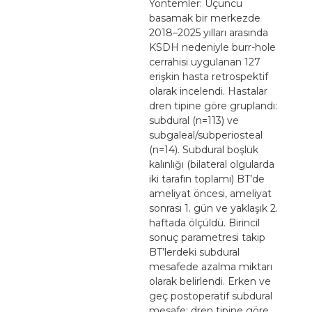
Yöntemler: Üçüncü
basamak bir merkezde
2018–2025 yılları arasında
KSDH nedeniyle burr-hole
cerrahisi uygulanan 127
erişkin hasta retrospektif
olarak incelendi. Hastalar
dren tipine göre gruplandı:
subdural (n=113) ve
subgaleal/subperiosteal
(n=14). Subdural boşluk
kalınlığı (bilateral olgularda
iki tarafın toplamı) BT’de
ameliyat öncesi, ameliyat
sonrası 1. gün ve yaklaşık 2.
haftada ölçüldü. Birincil
sonuç parametresi takip
BT’lerdeki subdural
mesafede azalma miktarı
olarak belirlendi. Erken ve
geç postoperatif subdural
mesafe; dren tipine göre