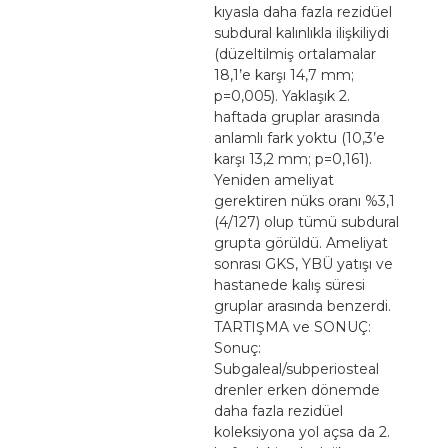
kıyasla daha fazla rezidüel
subdural kalınlıkla ilişkiliydi
(düzeltilmiş ortalamalar
18,1’e karşı 14,7 mm;
p=0,005). Yaklaşık 2.
haftada gruplar arasında
anlamlı fark yoktu (10,3’e
karşı 13,2 mm; p=0,161).
Yeniden ameliyat
gerektiren nüks oranı %3,1
(4/127) olup tümü subdural
grupta görüldü. Ameliyat
sonrası GKS, YBÜ yatışı ve
hastanede kalış süresi
gruplar arasında benzerdi.
TARTIŞMA ve SONUÇ:
Sonuç:
Subgaleal/subperiosteal
drenler erken dönemde
daha fazla rezidüel
koleksiyona yol açsa da 2.