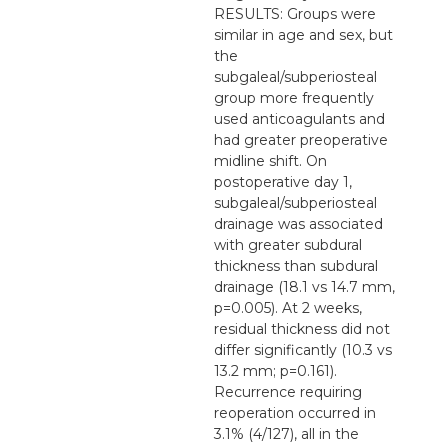
RESULTS: Groups were
similar in age and sex, but
the
subgaleal/subperiosteal
group more frequently
used anticoagulants and
had greater preoperative
midline shift. On
postoperative day 1,
subgaleal/subperiosteal
drainage was associated
with greater subdural
thickness than subdural
drainage (18.1 vs 14.7 mm,
p=0.005). At 2 weeks,
residual thickness did not
differ significantly (10.3 vs
13.2 mm; p=0.161).
Recurrence requiring
reoperation occurred in
3.1% (4/127), all in the