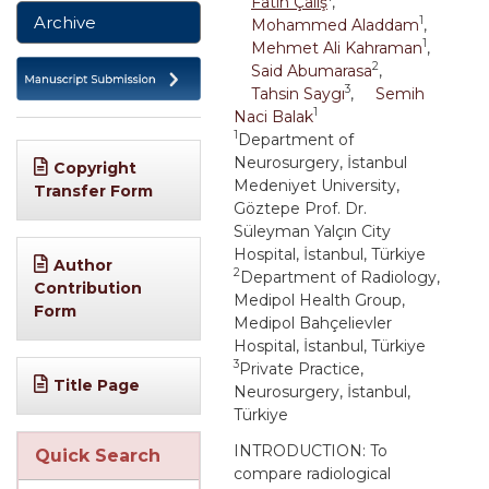
Fatih Çalış
,
Archive
1
Mohammed Aladdam
,
1
Mehmet Ali Kahraman
,
2
Said Abumarasa
,
3
Tahsin Saygı
,
Semih
1
Naci Balak
1
Department of
Neurosurgery, İstanbul
Copyright
Medeniyet University,
Transfer Form
Göztepe Prof. Dr.
Süleyman Yalçın City
Hospital, İstanbul, Türkiye
Author
2
Department of Radiology,
Contribution
Medipol Health Group,
Form
Medipol Bahçelievler
Hospital, İstanbul, Türkiye
3
Private Practice,
Title Page
Neurosurgery, İstanbul,
Türkiye
INTRODUCTION: To
Quick Search
compare radiological