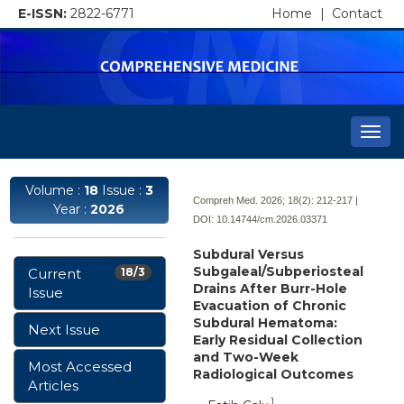
E-ISSN:
2822-6771
Home
|
Contact
Togg
navi
Volume :
18
Issue :
3
Compreh Med. 2026; 18(2):
212-217 |
Year :
2026
DOI:
10.14744/cm.2026.03371
Subdural Versus
Subgaleal/Subperiosteal
Current
18/3
Drains After Burr-Hole
Issue
Evacuation of Chronic
Subdural Hematoma:
Next Issue
Early Residual Collection
and Two-Week
Most Accessed
Radiological Outcomes
Articles
1