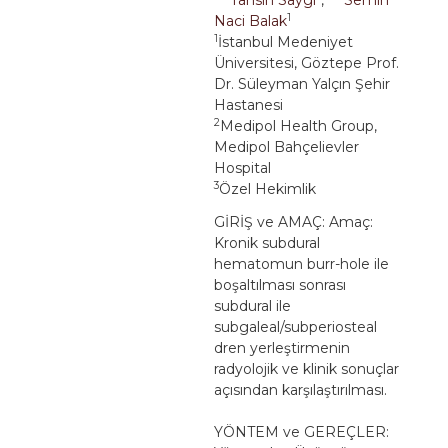
1
Naci Balak
1
İstanbul Medeniyet
Üniversitesi, Göztepe Prof.
Dr. Süleyman Yalçın Şehir
Hastanesi
2
Medipol Health Group,
Medipol Bahçelievler
Hospital
3
Özel Hekimlik
GİRİŞ ve AMAÇ: Amaç:
Kronik subdural
hematomun burr-hole ile
boşaltılması sonrası
subdural ile
subgaleal/subperiosteal
dren yerleştirmenin
radyolojik ve klinik sonuçlar
açısından karşılaştırılması.
YÖNTEM ve GEREÇLER: