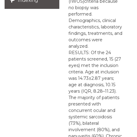
Indexing
(IWOS)criteria because
no biopsy was
performed.
Demographics, clinical
characteristics, laboratory
findings, treatments, and
outcomes were
analyzed.
RESULTS: Of the 24
patients screened, 15 (27
eyes) met the inclusion
criteria. Age at inclusion
was 14.73±2.87 years;
age at diagnosis, 10.15
years (IQR, 8.28–11.23).
The majority of patients
presented with
concurrent ocular and
systemic sarcoidosis
(73%), bilateral
involvement (80%), and
panuveitis (60%). Chronic