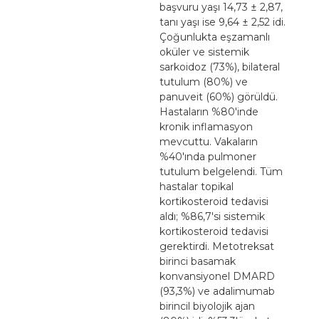
başvuru yaşı 14,73 ± 2,87,
tanı yaşı ise 9,64 ± 2,52 idi.
Çoğunlukta eşzamanlı
oküler ve sistemik
sarkoidoz (73%), bilateral
tutulum (80%) ve
panuveit (60%) görüldü.
Hastaların %80'inde
kronik inflamasyon
mevcuttu. Vakaların
%40'ında pulmoner
tutulum belgelendi. Tüm
hastalar topikal
kortikosteroid tedavisi
aldı; %86,7'si sistemik
kortikosteroid tedavisi
gerektirdi. Metotreksat
birinci basamak
konvansiyonel DMARD
(93,3%) ve adalimumab
birincil biyolojik ajan