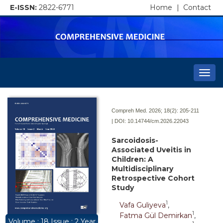
E-ISSN:
2822-6771
Home
|
Contact
Togg
navi
Compreh Med. 2026; 18(2):
205-211
| DOI:
10.14744/cm.2026.22043
Sarcoidosis-
Associated Uveitis in
Children: A
Multidisciplinary
Retrospective Cohort
Study
1
Vafa Guliyeva
,
1
Fatma Gül Demirkan
,
Volume : 18 Issue : 2 Year