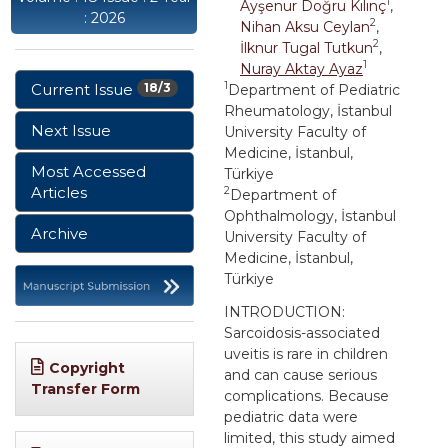
1
Ayşenur Doğru Kılınç
,
: 2026
2
Nihan Aksu Ceylan
,
2
İlknur Tugal Tutkun
,
1
Nuray Aktay Ayaz
1
Current Issue
18/3
Department of Pediatric
Rheumatology, İstanbul
Next Issue
University Faculty of
Medicine, İstanbul,
Most Accessed
Türkiye
Articles
2
Department of
Ophthalmology, İstanbul
Archive
University Faculty of
Medicine, İstanbul,
Türkiye
INTRODUCTION:
Sarcoidosis-associated
uveitis is rare in children
Copyright
and can cause serious
Transfer Form
complications. Because
pediatric data were
limited, this study aimed