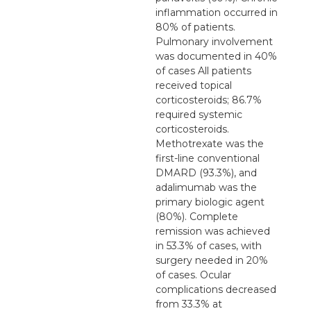
inflammation occurred in
80% of patients.
Pulmonary involvement
was documented in 40%
of cases All patients
received topical
corticosteroids; 86.7%
required systemic
corticosteroids.
Methotrexate was the
first-line conventional
DMARD (93.3%), and
adalimumab was the
primary biologic agent
(80%). Complete
remission was achieved
in 53.3% of cases, with
surgery needed in 20%
of cases. Ocular
complications decreased
from 33.3% at