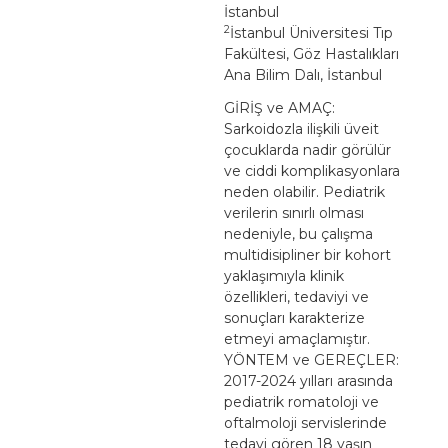
İstanbul
2
İstanbul Üniversitesi Tıp
Fakültesi, Göz Hastalıkları
Ana Bilim Dalı, İstanbul
GİRİŞ ve AMAÇ:
Sarkoidozla ilişkili üveit
çocuklarda nadir görülür
ve ciddi komplikasyonlara
neden olabilir. Pediatrik
verilerin sınırlı olması
nedeniyle, bu çalışma
multidisipliner bir kohort
yaklaşımıyla klinik
özellikleri, tedaviyi ve
sonuçları karakterize
etmeyi amaçlamıştır.
YÖNTEM ve GEREÇLER:
2017-2024 yılları arasında
pediatrik romatoloji ve
oftalmoloji servislerinde
tedavi gören 18 yaşın