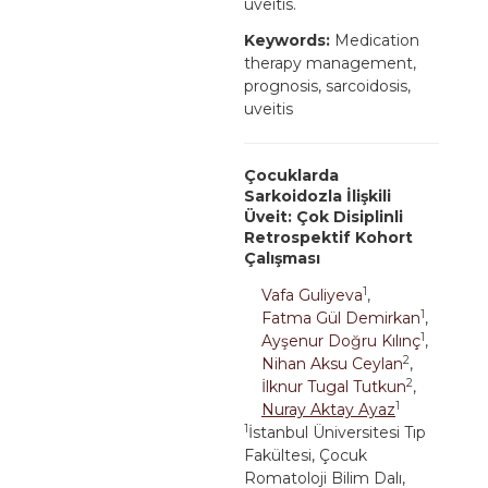
uveitis.
Keywords:
Medication
therapy management,
prognosis, sarcoidosis,
uveitis
Çocuklarda
Sarkoidozla İlişkili
Üveit: Çok Disiplinli
Retrospektif Kohort
Çalışması
1
Vafa Guliyeva
,
1
Fatma Gül Demirkan
,
1
Ayşenur Doğru Kılınç
,
2
Nihan Aksu Ceylan
,
2
İlknur Tugal Tutkun
,
1
Nuray Aktay Ayaz
1
İstanbul Üniversitesi Tıp
Fakültesi, Çocuk
Romatoloji Bilim Dalı,