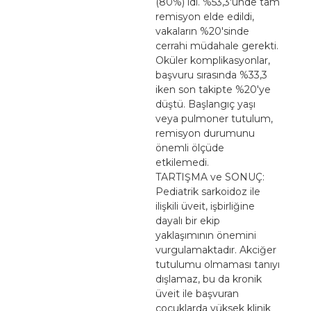
(80%) idi. %53,3'ünde tam
remisyon elde edildi,
vakaların %20'sinde
cerrahi müdahale gerekti.
Oküler komplikasyonlar,
başvuru sırasında %33,3
iken son takipte %20'ye
düştü. Başlangıç yaşı
veya pulmoner tutulum,
remisyon durumunu
önemli ölçüde
etkilemedi.
TARTIŞMA ve SONUÇ:
Pediatrik sarkoidoz ile
ilişkili üveit, işbirliğine
dayalı bir ekip
yaklaşımının önemini
vurgulamaktadır. Akciğer
tutulumu olmaması tanıyı
dışlamaz, bu da kronik
üveit ile başvuran
çocuklarda yüksek klinik