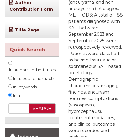
(aneurysmal and non-
Author
aneurys-mal) etiologies.
Contribution Form
METHODS: A total of 188
patients diagnosed with
SAH between
Title Page
September 2023 and
September 2025 were
retrospectively reviewed.
Quick Search
Patients were classified
as having traumatic or
spontaneous SAH based
In authors and institutes
on etiology.
In titles and abstracts
Demographic
characteristics, imaging
In keywords
findings, aneurysm
In all
features, complications
(vasospasm,
hydrocephalus),
treatment modalities,
and clinical outcomes
were recorded and
analyzed.