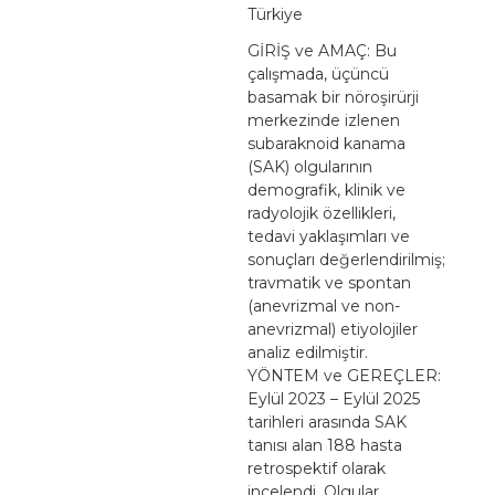
Türkiye
GİRİŞ ve AMAÇ: Bu
çalışmada, üçüncü
basamak bir nöroşirürji
merkezinde izlenen
subaraknoid kanama
(SAK) olgularının
demografik, klinik ve
radyolojik özellikleri,
tedavi yaklaşımları ve
sonuçları değerlendirilmiş;
travmatik ve spontan
(anevrizmal ve non-
anevrizmal) etiyolojiler
analiz edilmiştir.
YÖNTEM ve GEREÇLER:
Eylül 2023 – Eylül 2025
tarihleri arasında SAK
tanısı alan 188 hasta
retrospektif olarak
incelendi. Olgular