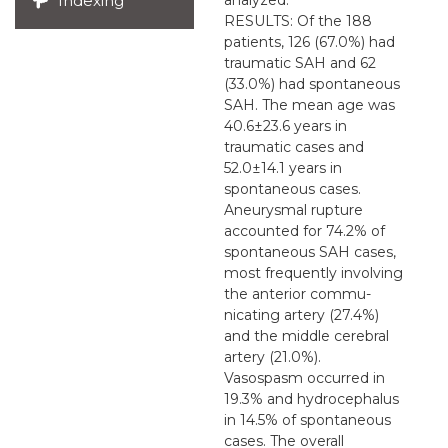
Indexing
RESULTS: Of the 188
patients, 126 (67.0%) had
traumatic SAH and 62
(33.0%) had spontaneous
SAH. The mean age was
40.6±23.6 years in
traumatic cases and
52.0±14.1 years in
spontaneous cases.
Aneurysmal rupture
accounted for 74.2% of
spontaneous SAH cases,
most frequently involving
the anterior commu-
nicating artery (27.4%)
and the middle cerebral
artery (21.0%).
Vasospasm occurred in
19.3% and hydrocephalus
in 14.5% of spontaneous
cases. The overall