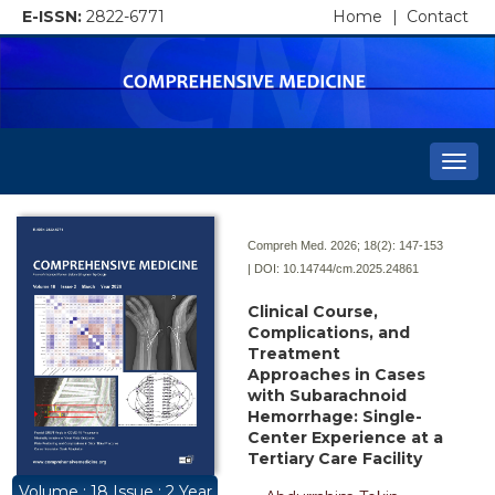
E-ISSN:
2822-6771
Home
|
Contact
Togg
navi
Compreh Med. 2026; 18(2):
147-153
| DOI:
10.14744/cm.2025.24861
Clinical Course,
Complications, and
Treatment
Approaches in Cases
with Subarachnoid
Hemorrhage: Single-
Center Experience at a
Tertiary Care Facility
Volume : 18 Issue : 2 Year