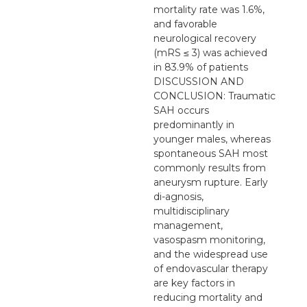
mortality rate was 1.6%,
and favorable
neurological recovery
(mRS ≤ 3) was achieved
in 83.9% of patients
DISCUSSION AND
CONCLUSION: Traumatic
SAH occurs
predominantly in
younger males, whereas
spontaneous SAH most
commonly results from
aneurysm rupture. Early
di-agnosis,
multidisciplinary
management,
vasospasm monitoring,
and the widespread use
of endovascular therapy
are key factors in
reducing mortality and