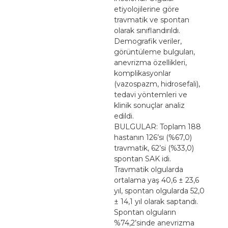
etiyolojilerine göre
travmatik ve spontan
olarak sınıflandırıldı.
Demografik veriler,
görüntüleme bulguları,
anevrizma özellikleri,
komplikasyonlar
(vazospazm, hidrosefali),
tedavi yöntemleri ve
klinik sonuçlar analiz
edildi.
BULGULAR: Toplam 188
hastanın 126’sı (%67,0)
travmatik, 62’si (%33,0)
spontan SAK idi.
Travmatik olgularda
ortalama yaş 40,6 ± 23,6
yıl, spontan olgularda 52,0
± 14,1 yıl olarak saptandı.
Spontan olguların
%74,2’sinde anevrizma