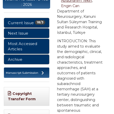
Abdurrahim Tekin
,
: 2026
Engin Can
Department of
Neurosurgery, Kanuni
Sultan Süleyman Training
Current Issue
18/3
and Research Hospital,
İstanbul, Türkiye
Next Issue
INTRODUCTION: This
Most Accessed
study aimed to evaluate
Articles
the demographic, clinical,
and radiological
Archive
characteristics, treatment
approaches, and
outcomes of patients
diagnosed with
subarachnoid
hemorrhage (SAH) at a
Copyright
tertiary neurosurgery
Transfer Form
center, distinguishing
between traumatic and
spontaneous