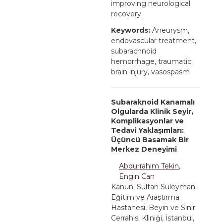
improving neurological
recovery.
Keywords:
Aneurysm,
endovascular treatment,
subarachnoid
hemorrhage, traumatic
brain injury, vasospasm
Subaraknoid Kanamalı
Olgularda Klinik Seyir,
Komplikasyonlar ve
Tedavi Yaklaşımları:
Üçüncü Basamak Bir
Merkez Deneyimi
Abdurrahim Tekin
,
Engin Can
Kanuni Sultan Süleyman
Eğitim ve Araştırma
Hastanesi, Beyin ve Sinir
Cerrahisi Kliniği, İstanbul,