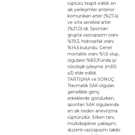
rüptürü tespit edildi; en
sık yerleşimler anterior
komunikan arter (%27,4)
ve orta serebral arter
(%21,0) idi. Spontan
grupta vazospazm oranı
%19,3, hidrosefali oranı
%14,5 bulundu. Genel
mortalite oranı %1,6 olup,
olguların %83,9’unda iyi
nörolojik iyileşme (mRS
≤3) elde edildi.
TARTIŞMA ve SONUÇ:
Travmatik SAK olguları
genellikle genç
erkeklerde görülürken,
spontan SAK olgularında
en sık neden anevrizma
rüptürüdür. Erken tanı,
multidisipliner yaklaşım,
düzenli vazospazm takibi