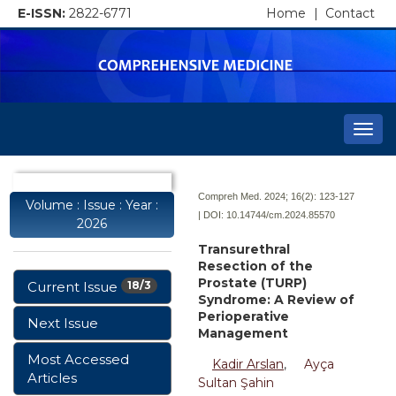
E-ISSN:
2822-6771
Home
|
Contact
Togg
navi
Compreh Med. 2024; 16(2):
123-127
Volume : Issue : Year :
| DOI:
10.14744/cm.2024.85570
2026
Transurethral
Resection of the
Prostate (TURP)
Current Issue
18/3
Syndrome: A Review of
Perioperative
Next Issue
Management
Most Accessed
Kadir Arslan
,
Ayça
Articles
Sultan Şahin