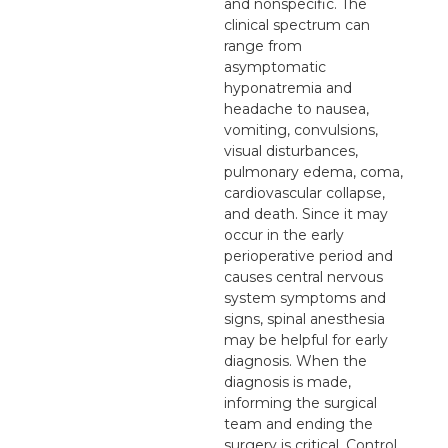
and nonspecific. The
clinical spectrum can
range from
asymptomatic
hyponatremia and
headache to nausea,
vomiting, convulsions,
visual disturbances,
pulmonary edema, coma,
cardiovascular collapse,
and death. Since it may
occur in the early
perioperative period and
causes central nervous
system symptoms and
signs, spinal anesthesia
may be helpful for early
diagnosis. When the
diagnosis is made,
informing the surgical
team and ending the
surgery is critical. Control