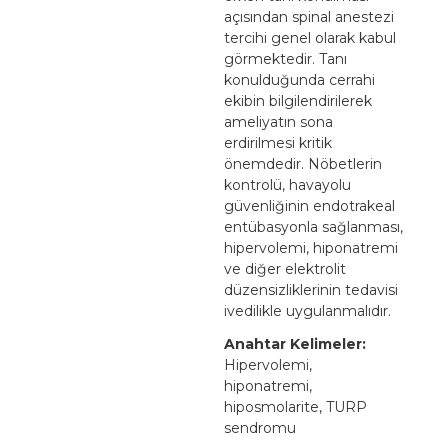
açısından spinal anestezi
tercihi genel olarak kabul
görmektedir. Tanı
konulduğunda cerrahi
ekibin bilgilendirilerek
ameliyatın sona
erdirilmesi kritik
önemdedir. Nöbetlerin
kontrolü, havayolu
güvenliğinin endotrakeal
entübasyonla sağlanması,
hipervolemi, hiponatremi
ve diğer elektrolit
düzensizliklerinin tedavisi
ivedilikle uygulanmalıdır.
Anahtar Kelimeler:
Hipervolemi,
hiponatremi,
hiposmolarite, TURP
sendromu