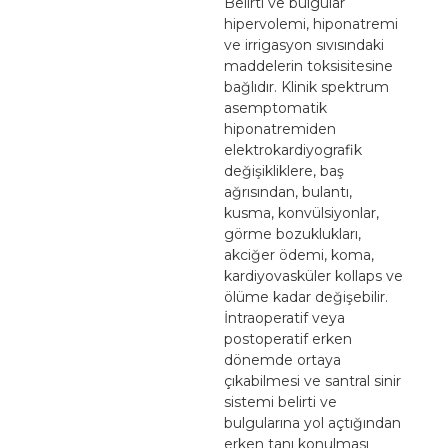
Belirti ve bulgular
hipervolemi, hiponatremi
ve irrigasyon sıvısındaki
maddelerin toksisitesine
bağlıdır. Klinik spektrum
asemptomatik
hiponatremiden
elektrokardiyografik
değişikliklere, baş
ağrısından, bulantı,
kusma, konvülsiyonlar,
görme bozuklukları,
akciğer ödemi, koma,
kardiyovasküler kollaps ve
ölüme kadar değişebilir.
İntraoperatif veya
postoperatif erken
dönemde ortaya
çıkabilmesi ve santral sinir
sistemi belirti ve
bulgularına yol açtığından
erken tanı konulması