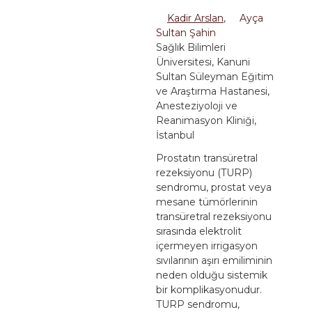
Kadir Arslan
,
Ayça
Sultan Şahin
Sağlık Bilimleri
Üniversitesi, Kanuni
Sultan Süleyman Eğitim
ve Araştırma Hastanesi,
Anesteziyoloji ve
Reanimasyon Kliniği,
İstanbul
Prostatın transüretral
rezeksiyonu (TURP)
sendromu, prostat veya
mesane tümörlerinin
transüretral rezeksiyonu
sırasında elektrolit
içermeyen irrigasyon
sıvılarının aşırı emiliminin
neden olduğu sistemik
bir komplikasyonudur.
TURP sendromu,