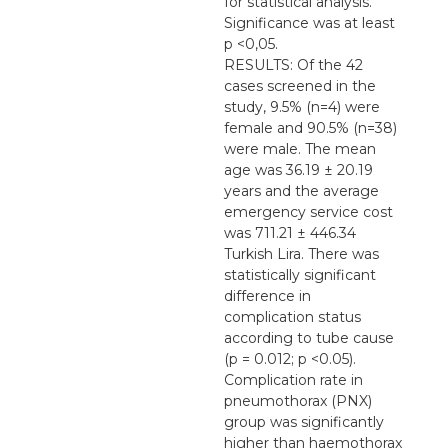
for statistical analysis.
Significance was at least
p <0,05.
RESULTS: Of the 42
cases screened in the
study, 9.5% (n=4) were
female and 90.5% (n=38)
were male. The mean
age was 36.19 ± 20.19
years and the average
emergency service cost
was 711.21 ± 446.34
Turkish Lira. There was
statistically significant
difference in
complication status
according to tube cause
(p = 0.012; p <0.05).
Complication rate in
pneumothorax (PNX)
group was significantly
higher than haemothorax