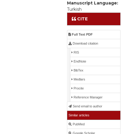
Manuscript Language:
Turkish
CITE
Full Text PDF
Download citation
RIS
EndNote
BibTex
Medlars
Procite
Reference Manager
Send email to author
Similar articles
PubMed
Google Scholar