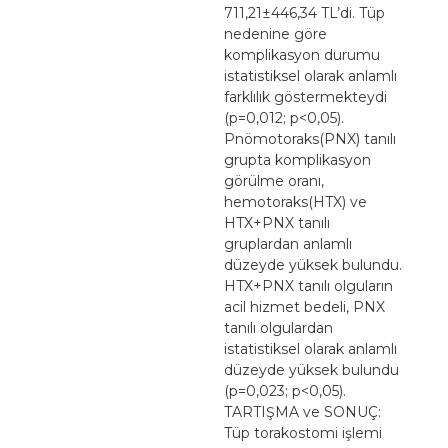
711,21±446,34 TL’di. Tüp
nedenine göre
komplikasyon durumu
istatistiksel olarak anlamlı
farklılık göstermekteydi
(p=0,012; p<0,05).
Pnömotoraks(PNX) tanılı
grupta komplikasyon
görülme oranı,
hemotoraks(HTX) ve
HTX+PNX tanılı
gruplardan anlamlı
düzeyde yüksek bulundu.
HTX+PNX tanılı olguların
acil hizmet bedeli, PNX
tanılı olgulardan
istatistiksel olarak anlamlı
düzeyde yüksek bulundu
(p=0,023; p<0,05).
TARTIŞMA ve SONUÇ:
Tüp torakostomi işlemi