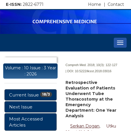
E-ISSN:
2822-6771
Home
|
Contact
Togg
navi
Compreh Med. 2018; 10(3):
122-127
Volume : 10 Issue : 3 Year
| DOI:
10.5222/iksst.2018.03016
: 2026
Retrospective
Evaluation of Patients
Underwent Tube
Current Issue
18/3
Thoracostomy at the
Emergency
Next Issue
Department: One Year
Analysis
Most Accessed
Articles
Serkan Dogan
,
Utku