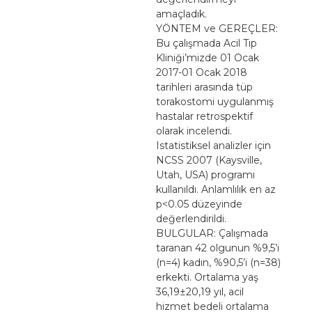
amaçladık.
YÖNTEM ve GEREÇLER:
Bu çalışmada Acil Tıp
Kliniği’mizde 01 Ocak
2017-01 Ocak 2018
tarihleri arasında tüp
torakostomi uygulanmış
hastalar retrospektif
olarak incelendi.
Istatistiksel analizler için
NCSS 2007 (Kaysville,
Utah, USA) programı
kullanıldı. Anlamlılık en az
p<0.05 düzeyinde
değerlendirildi.
BULGULAR: Çalışmada
taranan 42 olgunun %9,5’i
(n=4) kadın, %90,5’i (n=38)
erkekti. Ortalama yaş
36,19±20,19 yıl, acil
hizmet bedeli ortalama