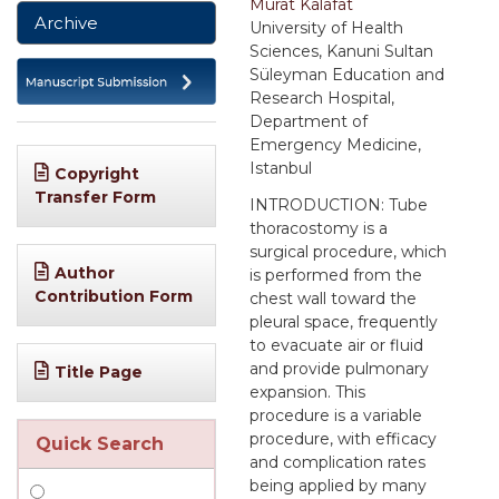
Murat Kalafat
Archive
University of Health
Sciences, Kanuni Sultan
Süleyman Education and
Research Hospital,
Department of
Emergency Medicine,
Istanbul
Copyright
Transfer Form
INTRODUCTION: Tube
thoracostomy is a
surgical procedure, which
Author
is performed from the
Contribution Form
chest wall toward the
pleural space, frequently
to evacuate air or fluid
and provide pulmonary
Title Page
expansion. This
procedure is a variable
procedure, with efficacy
Quick Search
and complication rates
being applied by many