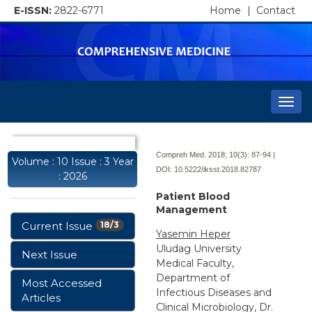
E-ISSN:
2822-6771
Home
|
Contact
Togg
navi
Compreh Med. 2018; 10(3):
87-94 |
Volume : 10 Issue : 3 Year
DOI:
10.5222/iksst.2018.82787
: 2026
Patient Blood
Management
Current Issue
18/3
Yasemin Heper
Uludag University
Next Issue
Medical Faculty,
Department of
Most Accessed
Infectious Diseases and
Articles
Clinical Microbiology, Dr.