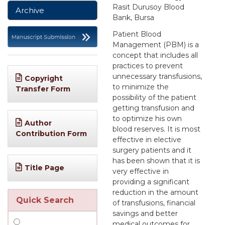
Rasit Durusoy Blood
Archive
Bank, Bursa
Patient Blood
Management (PBM) is a
concept that includes all
practices to prevent
unnecessary transfusions,
Copyright
to minimize the
Transfer Form
possibility of the patient
getting transfusion and
to optimize his own
Author
blood reserves. It is most
Contribution Form
effective in elective
surgery patients and it
has been shown that it is
Title Page
very effective in
providing a significant
reduction in the amount
Quick Search
of transfusions, financial
savings and better
medical outcomes for