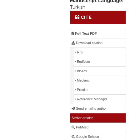
Manuscript Language:
Turkish
CITE
Full Text PDF
Download citation
RIS
EndNote
BibTex
Medlars
Procite
Reference Manager
Send email to author
Similar articles
PubMed
Google Scholar