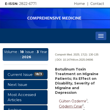
E-ISSN:
2822-6771
Home
|
Contact
Togg
navi
Volume :
18
Issue :
3
Year
Compreh Med. 2025; 17(2):
130-135
:
2026
| DOI:
10.14744/cm.2025.04696
Botulinum Toxin
Treatment on Migraine
Current Issue
18/3
Patients; Its Effect on
Disability, Severity of
Next Issue
Migraine and
Depression
Most Accessed
Articles
1
Gülten Özdemir
,
2
Çiğdem Çınar
,
Archive