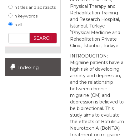
Physical Therapy and
In titles and abstracts
Rehabilitation Training
In keywords
and Research Hospital,
In all
İstanbul, Türkiye
5
Physical Medicine and
Rehabilitation Private
Clinic, İstanbul, Türkiye
INTRODUCTION:
Migraine patients have a
Indexing
high risk of developing
anxiety and depression,
and the relationship
between chronic
migraine (CM) and
depression is believed to
be bidirectional. This
study aims to evaluate
the effects of Botulinum
Neurotoxin A (BoNT/A)
treatment on migraine-