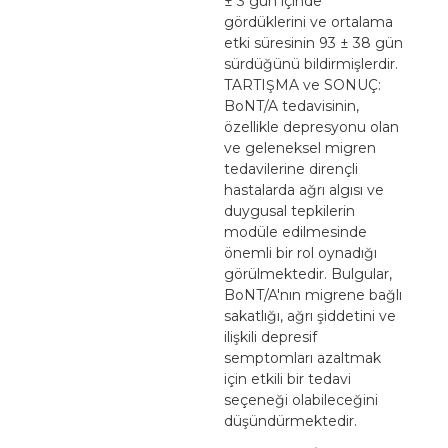
± 3 gün içinde
gördüklerini ve ortalama
etki süresinin 93 ± 38 gün
sürdüğünü bildirmişlerdir.
TARTIŞMA ve SONUÇ:
BoNT/A tedavisinin,
özellikle depresyonu olan
ve geleneksel migren
tedavilerine dirençli
hastalarda ağrı algısı ve
duygusal tepkilerin
modüle edilmesinde
önemli bir rol oynadığı
görülmektedir. Bulgular,
BoNT/A'nın migrene bağlı
sakatlığı, ağrı şiddetini ve
ilişkili depresif
semptomları azaltmak
için etkili bir tedavi
seçeneği olabileceğini
düşündürmektedir.