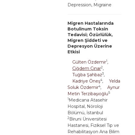
Depression, Migraine
Migren Hastalarında
Botulinum Toksin
Tedavisi; Özürlülük,
Migren Şiddeti ve
Depresyon Üzerine
Etkisi
1
Gülten Özdemir
,
2
Çiğdem Çınar
,
3
Tuğba Şahbaz
,
4
Kadriye Öneş
,
Yelda
4
Soluk Özdemir
,
Aynur
5
Metin Terzibaşıoğlu
1
Medicana Atasehir
Hospital, Nöroloji
Bölümü, İstanbul
2
Biruni Üniversitesi
Hastanesi, Fiziksel Tıp ve
Rehabilitasyon Ana Bilim