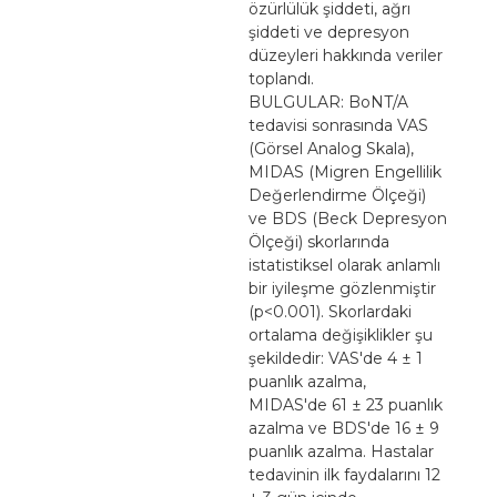
özürlülük şiddeti, ağrı
şiddeti ve depresyon
düzeyleri hakkında veriler
toplandı.
BULGULAR: BoNT/A
tedavisi sonrasında VAS
(Görsel Analog Skala),
MIDAS (Migren Engellilik
Değerlendirme Ölçeği)
ve BDS (Beck Depresyon
Ölçeği) skorlarında
istatistiksel olarak anlamlı
bir iyileşme gözlenmiştir
(p<0.001). Skorlardaki
ortalama değişiklikler şu
şekildedir: VAS'de 4 ± 1
puanlık azalma,
MIDAS'de 61 ± 23 puanlık
azalma ve BDS'de 16 ± 9
puanlık azalma. Hastalar
tedavinin ilk faydalarını 12