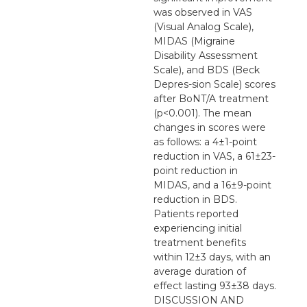
was observed in VAS
(Visual Analog Scale),
MIDAS (Migraine
Disability Assessment
Scale), and BDS (Beck
Depres-sion Scale) scores
after BoNT/A treatment
(p<0.001). The mean
changes in scores were
as follows: a 4±1-point
reduction in VAS, a 61±23-
point reduction in
MIDAS, and a 16±9-point
reduction in BDS.
Patients reported
experiencing initial
treatment benefits
within 12±3 days, with an
average duration of
effect lasting 93±38 days.
DISCUSSION AND