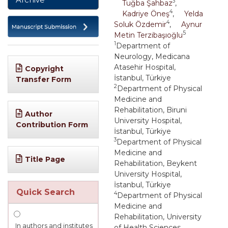
3
Tuğba Şahbaz
,
4
Kadriye Öneş
,
Yelda
4
Soluk Özdemir
,
Aynur
5
Metin Terzibaşıoğlu
1
Department of
Neurology, Medicana
Atasehir Hospital,
Copyright
İstanbul, Türkiye
Transfer Form
2
Department of Physical
Medicine and
Rehabilitation, Biruni
Author
University Hospital,
Contribution Form
İstanbul, Türkiye
3
Department of Physical
Medicine and
Title Page
Rehabilitation, Beykent
University Hospital,
İstanbul, Türkiye
Quick Search
4
Department of Physical
Medicine and
Rehabilitation, University
In authors and institutes
of Health Sciences,