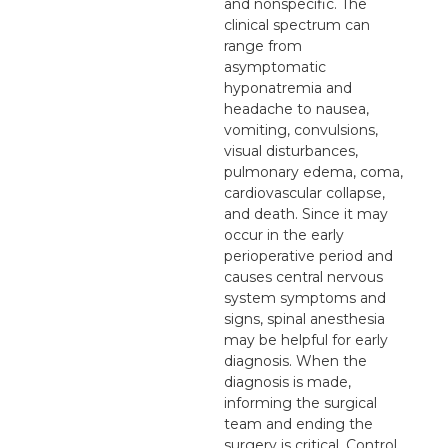
and nonspecific. The
clinical spectrum can
range from
asymptomatic
hyponatremia and
headache to nausea,
vomiting, convulsions,
visual disturbances,
pulmonary edema, coma,
cardiovascular collapse,
and death. Since it may
occur in the early
perioperative period and
causes central nervous
system symptoms and
signs, spinal anesthesia
may be helpful for early
diagnosis. When the
diagnosis is made,
informing the surgical
team and ending the
surgery is critical. Control