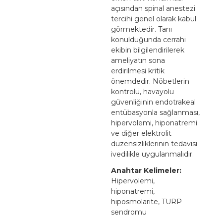
açısından spinal anestezi
tercihi genel olarak kabul
görmektedir. Tanı
konulduğunda cerrahi
ekibin bilgilendirilerek
ameliyatın sona
erdirilmesi kritik
önemdedir. Nöbetlerin
kontrolü, havayolu
güvenliğinin endotrakeal
entübasyonla sağlanması,
hipervolemi, hiponatremi
ve diğer elektrolit
düzensizliklerinin tedavisi
ivedilikle uygulanmalıdır.
Anahtar Kelimeler:
Hipervolemi,
hiponatremi,
hiposmolarite, TURP
sendromu