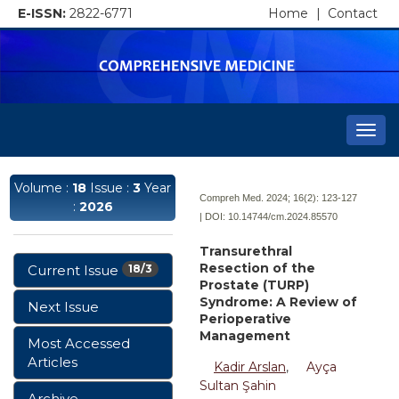
E-ISSN:
2822-6771
Home
|
Contact
Togg
navi
Volume :
18
Issue :
3
Year
Compreh Med. 2024; 16(2):
123-127
:
2026
| DOI:
10.14744/cm.2024.85570
Transurethral
Resection of the
Current Issue
18/3
Prostate (TURP)
Syndrome: A Review of
Next Issue
Perioperative
Management
Most Accessed
Articles
Kadir Arslan
,
Ayça
Sultan Şahin
Archive