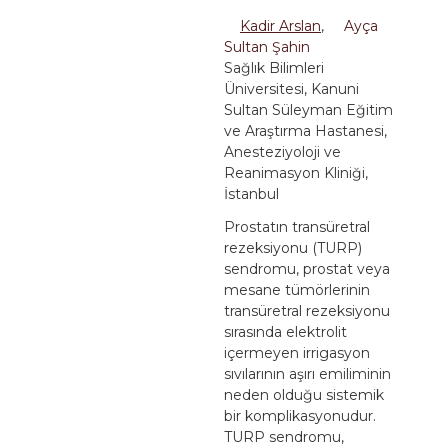
Kadir Arslan
,
Ayça
Sultan Şahin
Sağlık Bilimleri
Üniversitesi, Kanuni
Sultan Süleyman Eğitim
ve Araştırma Hastanesi,
Anesteziyoloji ve
Reanimasyon Kliniği,
İstanbul
Prostatın transüretral
rezeksiyonu (TURP)
sendromu, prostat veya
mesane tümörlerinin
transüretral rezeksiyonu
sırasında elektrolit
içermeyen irrigasyon
sıvılarının aşırı emiliminin
neden olduğu sistemik
bir komplikasyonudur.
TURP sendromu,