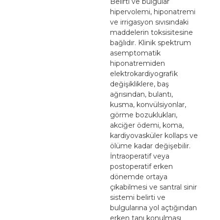
Belirti ve bulgular
hipervolemi, hiponatremi
ve irrigasyon sıvısındaki
maddelerin toksisitesine
bağlıdır. Klinik spektrum
asemptomatik
hiponatremiden
elektrokardiyografik
değişikliklere, baş
ağrısından, bulantı,
kusma, konvülsiyonlar,
görme bozuklukları,
akciğer ödemi, koma,
kardiyovasküler kollaps ve
ölüme kadar değişebilir.
İntraoperatif veya
postoperatif erken
dönemde ortaya
çıkabilmesi ve santral sinir
sistemi belirti ve
bulgularına yol açtığından
erken tanı konulması