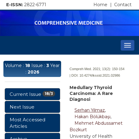
E-ISSN:
2822-6771
Home
|
Contact
Togg
navi
Volume :
18
Issue :
3
Year
Compreh Med. 2021; 13(2):
150-154
:
2026
| DOI:
10.4274/iksstd.2021.02986
Medullary Thyroid
Carcinoma: A Rare
Current Issue
18/3
Diagnosi
Next Issue
Serhan Yılmaz
,
Hakan Bölükbaşı
,
Most Accessed
Mehmet Abdussamet
Articles
Bozkurt
University of Health
Archive