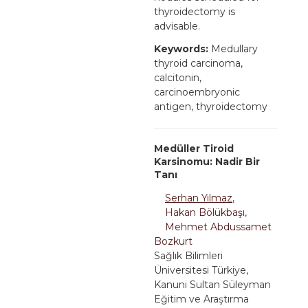
thyroidectomy is
advisable.
Keywords:
Medullary
thyroid carcinoma,
calcitonin,
carcinoembryonic
antigen, thyroidectomy
Medüller Tiroid
Karsinomu: Nadir Bir
Tanı
Serhan Yılmaz
,
Hakan Bölükbaşı
,
Mehmet Abdussamet
Bozkurt
Sağlık Bilimleri
Üniversitesi Türkiye,
Kanuni Sultan Süleyman
Eğitim ve Araştırma