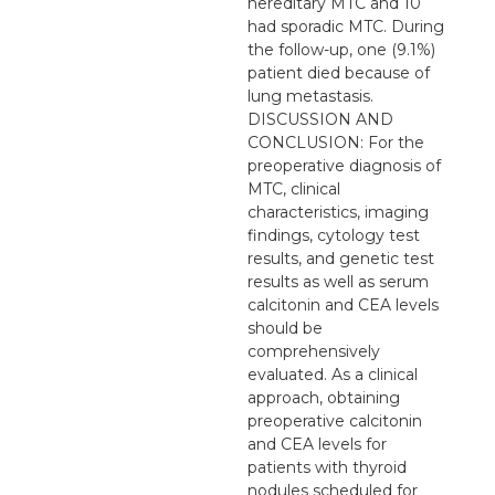
hereditary MTC and 10
had sporadic MTC. During
the follow-up, one (9.1%)
patient died because of
lung metastasis.
DISCUSSION AND
CONCLUSION: For the
preoperative diagnosis of
MTC, clinical
characteristics, imaging
findings, cytology test
results, and genetic test
results as well as serum
calcitonin and CEA levels
should be
comprehensively
evaluated. As a clinical
approach, obtaining
preoperative calcitonin
and CEA levels for
patients with thyroid
nodules scheduled for