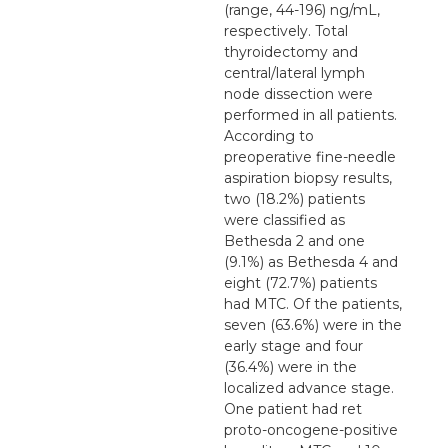
(range, 44-196) ng/mL,
respectively. Total
thyroidectomy and
central/lateral lymph
node dissection were
performed in all patients.
According to
preoperative fine-needle
aspiration biopsy results,
two (18.2%) patients
were classified as
Bethesda 2 and one
(9.1%) as Bethesda 4 and
eight (72.7%) patients
had MTC. Of the patients,
seven (63.6%) were in the
early stage and four
(36.4%) were in the
localized advance stage.
One patient had ret
proto-oncogene-positive