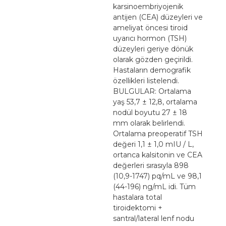
karsinoembriyojenik
antijen (CEA) düzeyleri ve
ameliyat öncesi tiroid
uyarıcı hormon (TSH)
düzeyleri geriye dönük
olarak gözden geçirildi.
Hastaların demografik
özellikleri listelendi.
BULGULAR: Ortalama
yaş 53,7 ± 12,8, ortalama
nodül boyutu 27 ± 18
mm olarak belirlendi.
Ortalama preoperatif TSH
değeri 1,1 ± 1,0 mIU / L,
ortanca kalsitonin ve CEA
değerleri sırasıyla 898
(10,9-1747) pq/mL ve 98,1
(44-196) ng/mL idi. Tüm
hastalara total
tiroidektomi +
santral/lateral lenf nodu