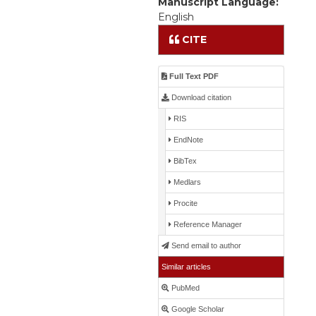
Manuscript Language:
English
CITE
Full Text PDF
Download citation
RIS
EndNote
BibTex
Medlars
Procite
Reference Manager
Send email to author
Similar articles
PubMed
Google Scholar