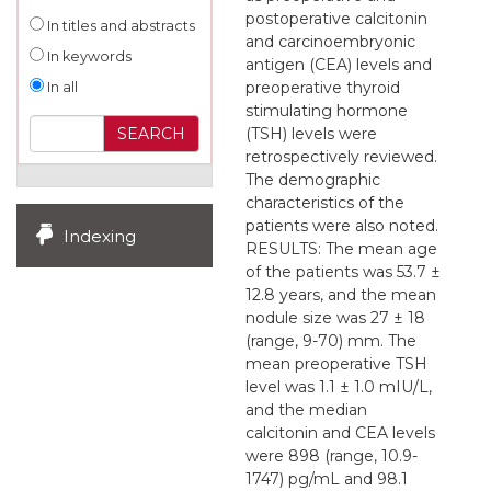
postoperative calcitonin
In titles and abstracts
and carcinoembryonic
In keywords
antigen (CEA) levels and
preoperative thyroid
In all
stimulating hormone
(TSH) levels were
retrospectively reviewed.
The demographic
characteristics of the
patients were also noted.
Indexing
RESULTS: The mean age
of the patients was 53.7 ±
12.8 years, and the mean
nodule size was 27 ± 18
(range, 9-70) mm. The
mean preoperative TSH
level was 1.1 ± 1.0 mIU/L,
and the median
calcitonin and CEA levels
were 898 (range, 10.9-
1747) pg/mL and 98.1