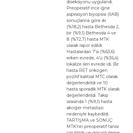
diseksiyonu uygulandı.
Preoperatif ince iğne
aspirasyon biyopsisi (İİAB)
sonuçlarına göre iki
(%18,2) hasta Bethesda 2,
bir (%9,1) Bethesda 4 ve
8 (%72,7) hasta MTK
olarak rapor edildi.
Hastalardan 7’si (%63,6)
erken evrede, 4’ü (%36,4)
lokalize ileri evrede idi. Bir
hasta RET onkogen
pozitif kalıtsal MTC olarak
değerlendirildi ve 10
hasta sporadik MTK olarak
değerlendirildi. Takip
sırasında 1 (%9,1) hasta
akciğer metastazı
nedeniyle kaybedildi.
TARTIŞMA ve SONUÇ:
MTK’nin preoperatif tanısı
için klinik ve görüntüleme