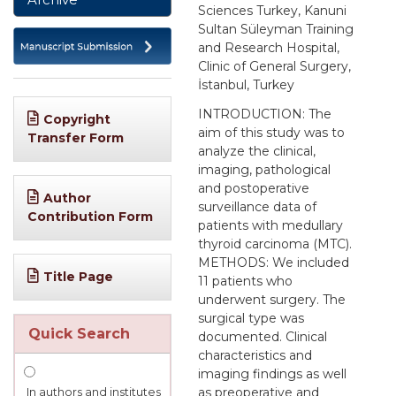
Sciences Turkey, Kanuni
Sultan Süleyman Training
and Research Hospital,
Clinic of General Surgery,
İstanbul, Turkey
INTRODUCTION: The
Copyright
aim of this study was to
Transfer Form
analyze the clinical,
imaging, pathological
and postoperative
Author
surveillance data of
Contribution Form
patients with medullary
thyroid carcinoma (MTC).
METHODS: We included
Title Page
11 patients who
underwent surgery. The
surgical type was
Quick Search
documented. Clinical
characteristics and
imaging findings as well
as preoperative and
In authors and institutes