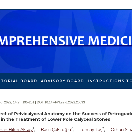
ITORIAL BOARD
ADVISORY BOARD
INSTRUCTIONS T
. 2022; 14(2):
195-201 | DOI:
10.14744/iksstd.2022.25593
ect of Pelvicalyceal Anatomy on the Success of Retrograde
 in the Treatment of Lower Pole Calyceal Stones
1
2
2
man Hilmi Aksoy
,
Basri Çakıroğlu
,
Tuncay Taş
,
Orhun Sin