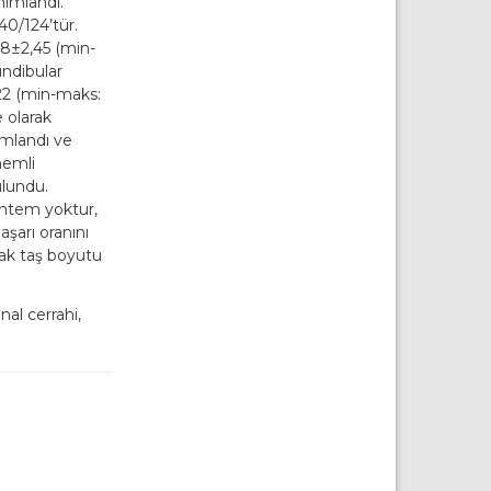
ımlandı.
40/124’tür.
58±2,45 (min-
undibular
22 (min-maks:
 olarak
ımlandı ve
nemli
ulundu.
öntem yoktur,
aşarı oranını
rak taş boyutu
nal cerrahi,