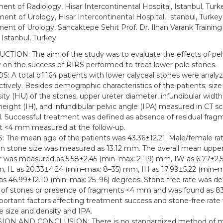
nt of Radiology, Hisar Intercontinental Hospital, Istanbul, Turk
ent of Urology, Hisar Intercontinental Hospital, Istanbul, Turkey
ent of Urology, Sancaktepe Sehit Prof. Dr. Ilhan Varank Trainin
 Istanbul, Turkey
TION: The aim of the study was to evaluate the effects of pelv
on the success of RIRS performed to treat lower pole stones.
 A total of 164 patients with lower calyceal stones were analy
ctively. Besides demographic characteristics of the patients; size
ity (HU) of the stones, upper ureter diameter, infundibular width
 height (IH), and infundibular pelvic angle (IPA) measured in CT 
. Successful treatment was defined as absence of residual frag
t <4 mm measured at the follow-up.
 The mean age of the patients was 43.36±12.21. Male/female rat
 stone size was measured as 13.12 mm. The overall mean upper 
 was measured as 5.58±2.45 (min–max: 2–19) mm, IW as 6.77±2.
, IL as 20.33±4.24 (min–max: 8–35) mm, IH as 17.99±5.22 (min–
as 46.99±12.10 (min–max: 25–96) degrees. Stone free rate was de
of stones or presence of fragments <4 mm and was found as 8
ortant factors affecting treatment success and stone-free rate
e size and density and IPA.
ION AND CONCLUSION: There is no standardized method of m