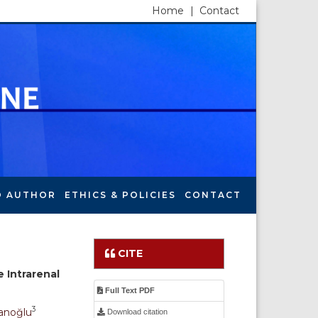
Home
|
Contact
O AUTHOR
ETHICS & POLICIES
CONTACT
CITE
 Intrarenal
Full Text PDF
3
anoğlu
Download citation