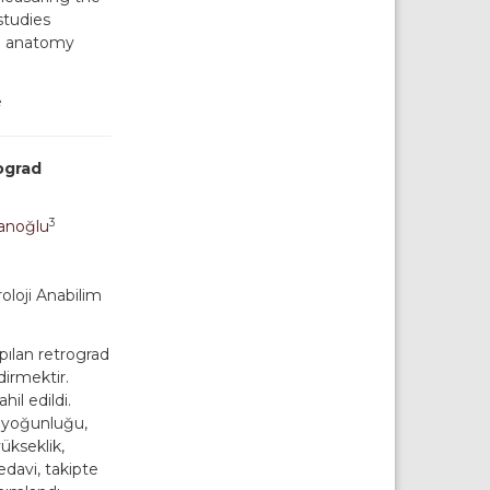
studies
eal anatomy
e
rograd
3
anoğlu
oloji Anabilim
pılan retrograd
dirmektir.
il edildi.
e yoğunluğu,
yükseklik,
edavi, takipte