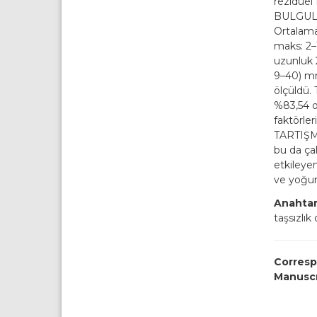
rezidüel
BULGULAR
Ortalama
maks: 2–
uzunluk 
9–40) mm
ölçüldü.
%83,54 ol
faktörler
TARTIŞMA
bu da çal
etkileyen
ve yoğunl
Anahtar
taşsızlık 
Corresp
Manusc