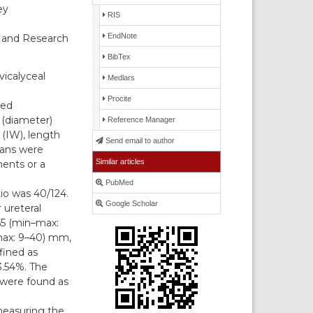
ey
RIS
EndNote
g and Research
BibTex
icalyceal
Medlars
Procite
zed
 (diameter)
Reference Manager
 (IW), length
Send email to author
scans were
Similar articles
ments or a
PubMed
io was 40/124.
Google Scholar
ureteral
55 (min–max:
max: 9–40) mm,
fined as
3.54%. The
 were found as
easuring the