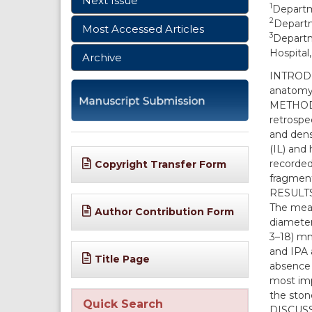
Next Issue
1
Departme
2
Departm
Most Accessed Articles
3
Departm
Hospital,
Archive
INTRODUC
anatomy 
METHODS:
retrospe
and dens
(IL) and
recorded
Copyright Transfer Form
fragmen
RESULTS:
The mean
Author Contribution Form
diameter
3–18) mm
and IPA 
Title Page
absence 
most imp
the ston
Quick Search
DISCUSS