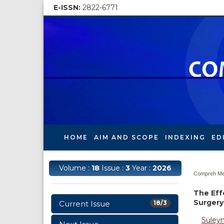
E-ISSN:
2822-6771
HOME
AIM AND SCOPE
INDEXING
ED
Volume :
18
Issue :
3
Year :
2026
Compreh Med
The Eff
Surgery
Current Issue
18/3
Süley