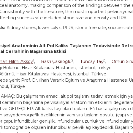
yceal anatomy, making comparison of the findings between the 
t. Consistently with the literature, the most important pelvicalyc
affecting success rate included stone size and density and IPA.
ds:
Kidney stones, lower calyx, RIRS, stone free rate, success rat
isiyel Anatominin Alt Pol Kaliks Taşlarının Tedavisinde Ret
al Cerrahinin Başarısına Etkisi
1
2
2
man Hilmi Aksoy
,
Basri Çakıroğlu
,
Tuncay Taş
,
Orhun Sin
i Bölümü, Hisar Kıtalararası Hastanesi, İstanbul, Türkiye
Bölümü, Hisar Kıtalararası Hastanesi, İstanbul, Türkiye
pe Şehit Prof. Dr. İlhan Varank Eğitim ve Araştırma Hastanesi Ür
anbul, Türkiye
 AMAÇ: Bu çalışmanın amacı, alt pol taşlarını tedavi etmek için ya
l cerrahinin başarısına pelvikalisiyel anatominin etkilerini değerlen
e GEREÇLER: Alt kaliks taşı olan toplam 164 hasta çalışmaya dah
n sosyodemografik özelliklerinin yanı sıra taşların boyutu (çap) v
r çapı, infundibular genişlik, infundibular uzunluk ve infundibular 
rlı tomografide ölçülen infundibular pelvik açı kaydedildi. Başarılı t