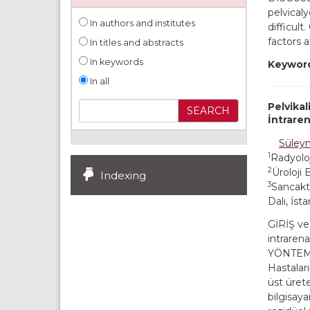
pelvical
In authors and institutes
difficul
factors 
In titles and abstracts
In keywords
Keywor
In all
Pelvikal
İntraren
Süley
1
Radyoloj
2
Üroloji 
Indexing
3
Sancakte
Dalı, İst
GİRİŞ ve
intrarena
YÖNTEM v
Hastaları
üst ürete
bilgisaya