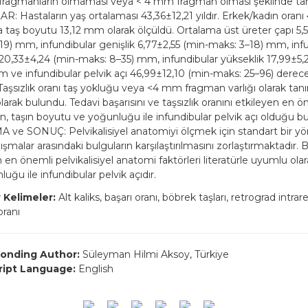
 fragmanların olmaması veya < 4 mm fragman olması şeklinde tan
: Hastaların yaş ortalaması 43,36±12,21 yıldır. Erkek/kadın oranı 
 taş boyutu 13,12 mm olarak ölçüldü. Ortalama üst üreter çapı 5,
19) mm, infundibular genişlik 6,77±2,55 (min-maks: 3–18) mm, inf
20,33±4,24 (min-maks: 8–35) mm, infundibular yükseklik 17,99±5,
 ve infundibular pelvik açı 46,99±12,10 (min-maks: 25–96) derece
 Taşsızlık oranı taş yokluğu veya <4 mm fragman varlığı olarak tan
arak bulundu. Tedavi başarısını ve taşsızlık oranını etkileyen en ö
in, taşın boyutu ve yoğunluğu ile infundibular pelvik açı olduğu b
 ve SONUÇ: Pelvikalisiyel anatomiyi ölçmek için standart bir y
ışmalar arasındaki bulguların karşılaştırılmasını zorlaştırmaktadır. B
 en önemli pelvikalisiyel anatomi faktörleri literatürle uyumlu ola
uğu ile infundibular pelvik açıdır.
 Kelimeler:
Alt kaliks, başarı oranı, böbrek taşları, retrograd intrare
oranı
onding Author:
Süleyman Hilmi Aksoy, Türkiye
ript Language:
English