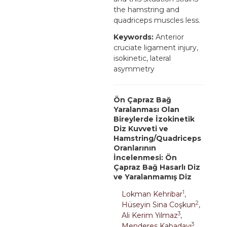
the hamstring and
quadriceps muscles less.
Keywords:
Anterior
cruciate ligament injury,
isokinetic, lateral
asymmetry
Ön Çapraz Bağ
Yaralanması Olan
Bireylerde İzokinetik
Diz Kuvveti ve
Hamstring/Quadriceps
Oranlarının
İncelenmesi: Ön
Çapraz Bağ Hasarlı Diz
ve Yaralanmamış Diz
1
Lokman Kehribar
,
2
Hüseyin Sina Coşkun
,
3
Ali Kerim Yılmaz
,
3
Menderes Kabadayı
,