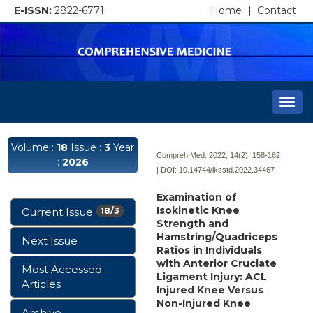
E-ISSN:
2822-6771
Home
|
Contact
Togg
navi
Volume :
18
Issue :
3
Year
Compreh Med. 2022; 14(2):
158-162
:
2026
| DOI:
10.14744/iksstd.2022.34467
Examination of
Isokinetic Knee
Current Issue
18/3
Strength and
Hamstring/Quadriceps
Next Issue
Ratios in Individuals
with Anterior Cruciate
Most Accessed
Ligament Injury: ACL
Articles
Injured Knee Versus
Non-Injured Knee
Archive