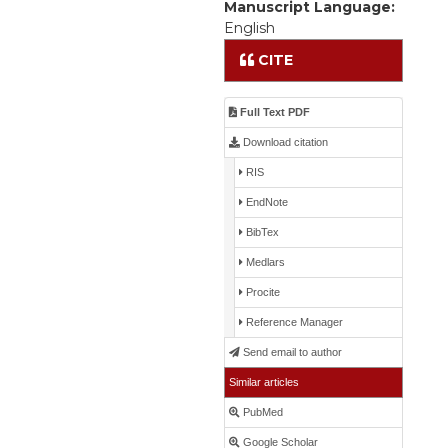
Manuscript Language:
English
CITE
Full Text PDF
Download citation
RIS
EndNote
BibTex
Medlars
Procite
Reference Manager
Send email to author
Similar articles
PubMed
Google Scholar