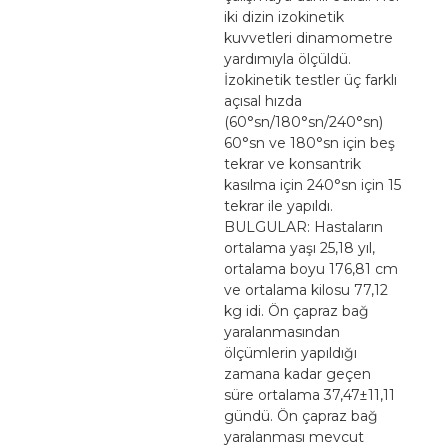
iki dizin izokinetik
kuvvetleri dinamometre
yardımıyla ölçüldü.
İzokinetik testler üç farklı
açısal hızda
(60°sn/180°sn/240°sn)
60°sn ve 180°sn için beş
tekrar ve konsantrik
kasılma için 240°sn için 15
tekrar ile yapıldı.
BULGULAR: Hastaların
ortalama yaşı 25,18 yıl,
ortalama boyu 176,81 cm
ve ortalama kilosu 77,12
kg idi. Ön çapraz bağ
yaralanmasından
ölçümlerin yapıldığı
zamana kadar geçen
süre ortalama 37,47±11,11
gündü. Ön çapraz bağ
yaralanması mevcut