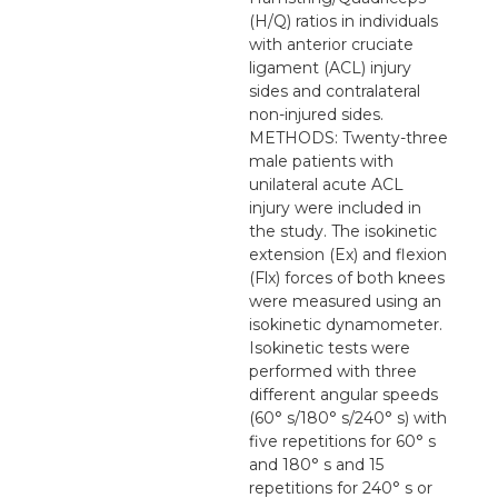
(H/Q) ratios in individuals
with anterior cruciate
ligament (ACL) injury
sides and contralateral
non-injured sides.
METHODS: Twenty-three
male patients with
unilateral acute ACL
injury were included in
the study. The isokinetic
extension (Ex) and flexion
(Flx) forces of both knees
were measured using an
isokinetic dynamometer.
Isokinetic tests were
performed with three
different angular speeds
(60° s/180° s/240° s) with
five repetitions for 60° s
and 180° s and 15
repetitions for 240° s or