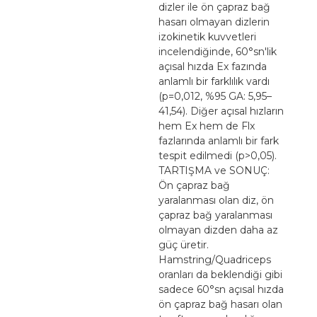
dizler ile ön çapraz bağ
hasarı olmayan dizlerin
izokinetik kuvvetleri
incelendiğinde, 60°sn'lik
açısal hızda Ex fazında
anlamlı bir farklılık vardı
(p=0,012, %95 GA: 5,95–
41,54). Diğer açısal hızların
hem Ex hem de Flx
fazlarında anlamlı bir fark
tespit edilmedi (p>0,05).
TARTIŞMA ve SONUÇ:
Ön çapraz bağ
yaralanması olan diz, ön
çapraz bağ yaralanması
olmayan dizden daha az
güç üretir.
Hamstring/Quadriceps
oranları da beklendiği gibi
sadece 60°sn açısal hızda
ön çapraz bağ hasarı olan