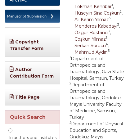
1
Lokman Kehribar
,
2
Hüseyin Sina Coşkun
,
3
Ali Kerim Yılmaz
,
3
Menderes Kabadayı
,
3
Özgür Bostancı
,
3
Coşkun Yılmaz
,
Copyright
4
Serkan Sürücü
,
Transfer Form
5
Mahmud Aydın
1
Department of
Orthopedics and
Author
Traumatology, Gazi State
Contribution Form
Hospital, Samsun, Turkey
2
Department of
Orthopedics and
Title Page
Traumatology, Ondokuz
Mayıs University Faculty
of Medicine, Samsun,
Quick Search
Turkey
3
Department of Physical
Education and Sports,
Ondokuz Mayıs
In authors and institutes