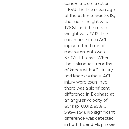
concentric contraction.
RESULTS: The mean age
of the patients was 25.18,
the mean height was
176.81, and the mean
weight was 77.12. The
mean time from ACL
injury to the time of
measurements was
37.47±11.11 days. When
the isokinetic strengths
of knees with ACL injury
and knees without ACL
injury were examined,
there was a significant
difference in Ex phase at
an angular velocity of
60°s (p=0.012, 95% CI:
5.95–41.54). No significant
difference was detected
in both Ex and Flx phases