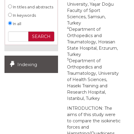
University, Yaşar Doğu
In titles and abstracts
Faculty of Sport
In keywords
Sciences, Samsun,
Turkey
In all
4
Department of
Orthopedics and
Traumatology, Horasan
State Hospital, Erzurum,
Turkey
5
Department of
Indexing
Orthopedics and
Traumatology, University
of Health Sciences,
Haseki Training and
Research Hospital,
Istanbul, Turkey
INTRODUCTION: The
aims of this study were
to compare the isokinetic
forces and
Hamstring/Quadriceps