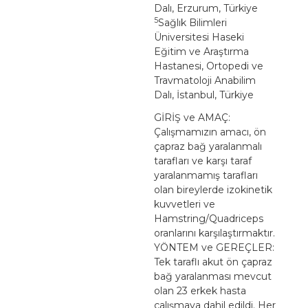
Dalı, Erzurum, Türkiye
5
Sağlık Bilimleri
Üniversitesi Haseki
Eğitim ve Araştırma
Hastanesi, Ortopedi ve
Travmatoloji Anabilim
Dalı, İstanbul, Türkiye
GİRİŞ ve AMAÇ:
Çalışmamızın amacı, ön
çapraz bağ yaralanmalı
tarafları ve karşı taraf
yaralanmamış tarafları
olan bireylerde izokinetik
kuvvetleri ve
Hamstring/Quadriceps
oranlarını karşılaştırmaktır.
YÖNTEM ve GEREÇLER:
Tek taraflı akut ön çapraz
bağ yaralanması mevcut
olan 23 erkek hasta
çalışmaya dahil edildi. Her