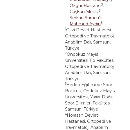
3
Özgür Bostancı
,
3
Coşkun Yılmaz
,
4
Serkan Sürücü
,
5
Mahmud Aydın
1
Gazi Devlet Hastanesi
Ortopedi ve Travmatoloji
Anabilim Dalı, Samsun,
Türkiye
2
Ondokuz Mayıs
Üniversitesi Tıp Fakültesi,
Ortopedi ve Travmatoloji
Anabilim Dalı, Samsun,
Türkiye
3
Beden Eğitimi ve Spor
Bölümü, Ondokuz Mayıs
Üniversitesi, Yaşar Doğu
Spor Bilimleri Fakültesi,
Samsun, Türkiye
4
Horasan Devlet
Hastanesi, Ortopedi ve
Travmatoloji Anabilim